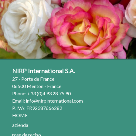
NIRP International S.A.
27 - Porte de France
06500 Menton - France
Phone: +33 (0)4 93 28 75 90
Email:
info@nirpinternational.com
P. IVA: FR92387666282
HOME
azienda
rose da reciso