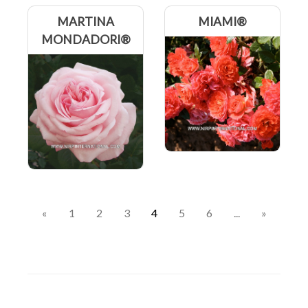
MARTINA
MIAMI®
MONDADORI®
«
1
2
3
4
5
6
...
»