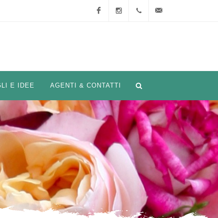
Facebook
Instagram
+33
info@nirpinternational.
(0)4
93 28
LI E IDEE
AGENTI & CONTATTI
75 90