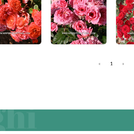
«
1
»