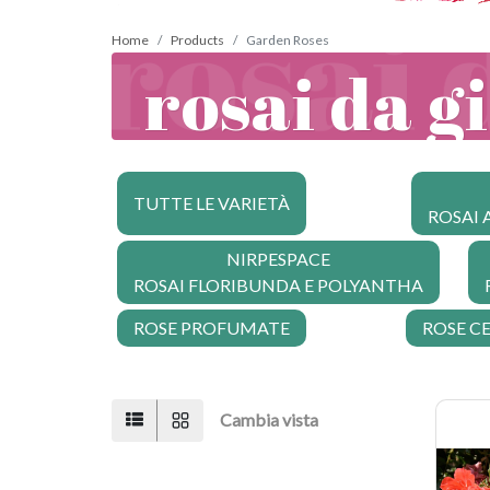
Home
Products
Garden Roses
rosai da g
TUTTE LE VARIETÀ
ROSAI 
NIRPESPACE
ROSAI FLORIBUNDA E POLYANTHA
ROSE PROFUMATE
ROSE C
Cambia vista