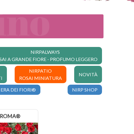
NIRPALWAYS
SAI A GRANDE FIORE - PROFUMO LEGGERO
NIRPATIO
NOVITÀ
I
ROSAI MINIATURA
ERA DEI FIORI®
NIRP SHOP
ROMA®