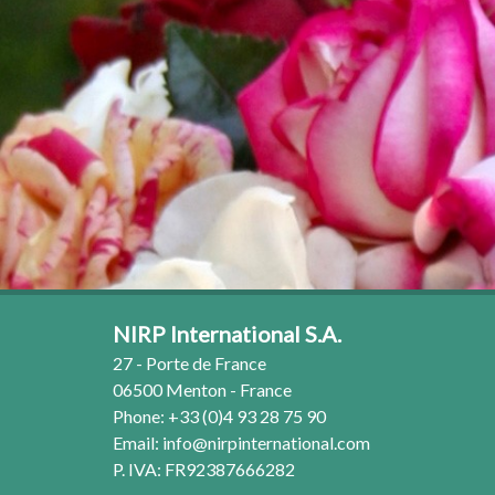
NIRP International S.A.
27 - Porte de France
06500 Menton - France
Phone: +33 (0)4 93 28 75 90
Email:
info@nirpinternational.com
P. IVA: FR92387666282