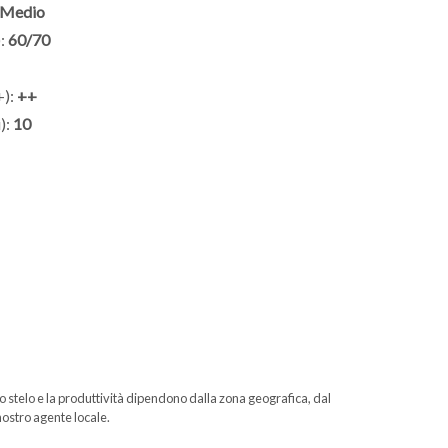
Medio
:
60/70
+):
++
):
10
o stelo e la produttività dipendono dalla zona geografica, dal
 nostro agente locale.