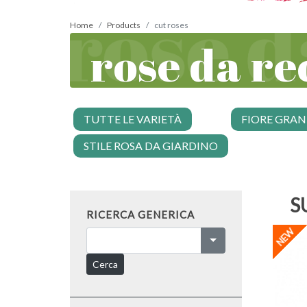
Home
Products
cut roses
rose da re
TUTTE LE VARIETÀ
FIORE GRA
STILE ROSA DA GIARDINO
S
RICERCA GENERICA
Cerca