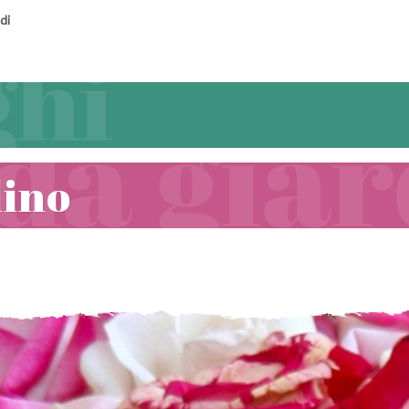
di
dino