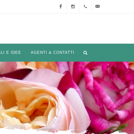
Facebook
Instagram
+33
info@nirpinternational.
(0)4
93 28
LI E IDEE
AGENTI & CONTATTI
75 90