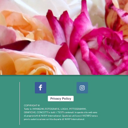
COPYRIGHT ©
Tutte le IMMAGINI,FOTOGRAFIE, LOGHI, PITTOGRAMMI,
GRAFICHE, CONCETTI e tutti i TESTI contenuti in questo sito web sono
di proprietà © di NIRP International. Qualsiasi utilizzo è VIETATO senza
previa autorizzazione scritta da parte di NIRP International.