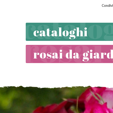
Condivi
cataloghi
rosai da giar