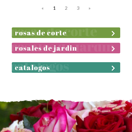
«
1
2
3
»
rosas de corte
rosales de jardin
catalogos