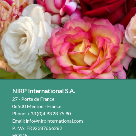
NIRP International S.A.
27 - Porte de France
06500 Menton - France
Phone: +33 (0)4 93 28 75 90
Email:
info@nirpinternational.com
P. IVA: FR92387666282
HOME