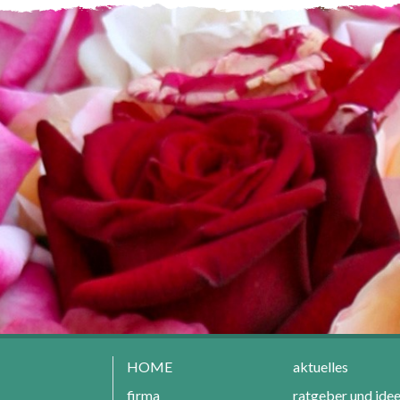
HOME
aktuelles
firma
ratgeber und ide