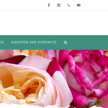
Facebook
Instagram
+33
info@nirpinternational.
(0)4
93 28
EN
AGENTEN UND KONTAKTE
75 90