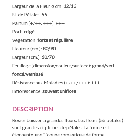
Largeur de la Fleur ø cm:
12/13
N. de Pétales:
55
Parfum (+/++/+++):
+++
Port:
erigé
Végétation:
forte et régulière
Hauteur (cm.):
80/90
Largeur (cm.):
60/70
Feuillage (dimension/couleur/surface):
grand/vert
foncé/vernissé
Résistance aux Maladies (+/++/+++):
+++
Inflorescence:
souvent uniflore
DESCRIPTION
Rosier buisson à grandes fleurs. Les fleurs (55 pétales)
sont grandes et pleines de pétales. La forme est
étonnante, une ""coupe romantique de forme