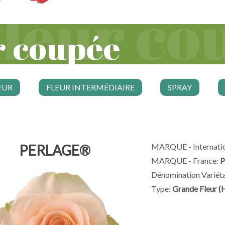
r coupée
EUR
FLEUR INTERMÉDIAIRE
SPRAY
PERLAGE®
MARQUE - Internatio
MARQUE - France:
P
Dénomination Variéta
Type:
Grande Fleur (