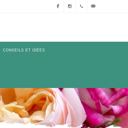
Facebook
Instagram
+33
info@nirpinternational.
(0)4
93 28
CONSEILS ET IDÉES
75 90