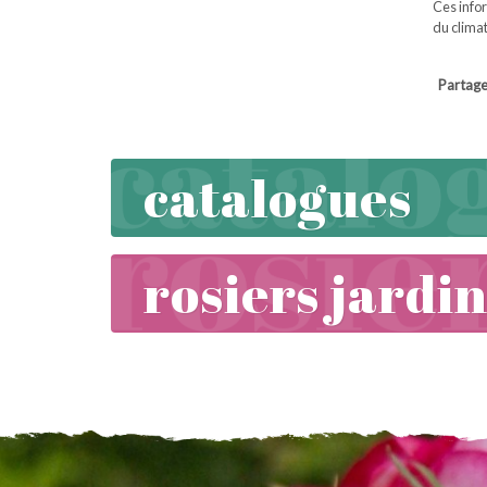
Ces infor
du climat
Partag
catalogues
rosiers jardi