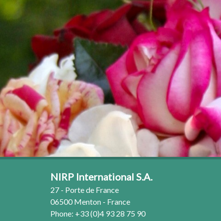
NIRP International S.A.
27 - Porte de France
06500 Menton - France
Phone: +33 (0)4 93 28 75 90