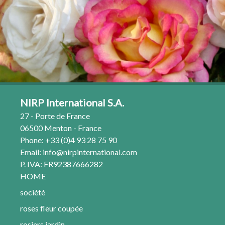
NIRP International S.A.
27 - Porte de France
06500 Menton - France
Phone: +33 (0)4 93 28 75 90
Email:
info@nirpinternational.com
P. IVA: FR92387666282
HOME
société
roses fleur coupée
rosiers jardin