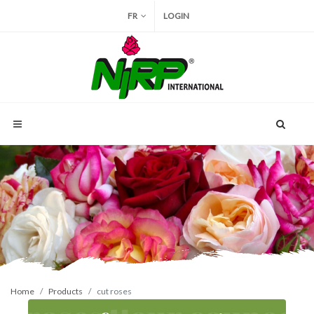
FR
LOGIN
Home
Products
cut roses